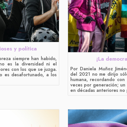
oses y política
¡La democra
breza siempre han habido,
o es la diversidad ni el
Por Daniela Muñoz Jimén
lores con los que se juzga.
del 2021 no me dirijo sólo
o es desafortunado, a los
humana, recordando con 
veces por generación; un
en décadas anteriores no 