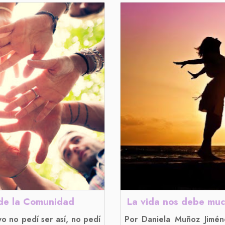
 de la Comunidad
La vida nos debe much
o no pedí ser así, no pedí
Por Daniela Muñoz Jimén