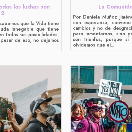
odas las luchas son
La Comunida
 2
Por Daniela Muñoz Jiméne
con esperanza, convenc
 sabemos que la Vida tiene
cambios y no de desgraci
euda innegable que tiene
para lamentarnos, sino pa
n todas sus posibilidades,
son triunfos, porque si
a pesar de eso, no dejamos
olvidemos que el...