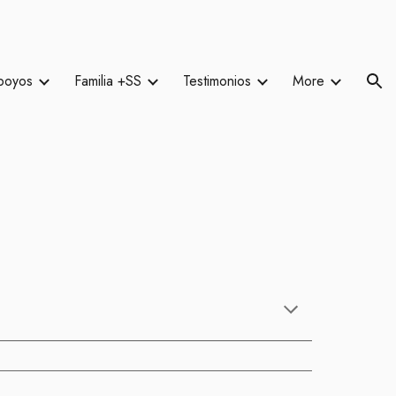
ion
poyos
Familia +SS
Testimonios
More