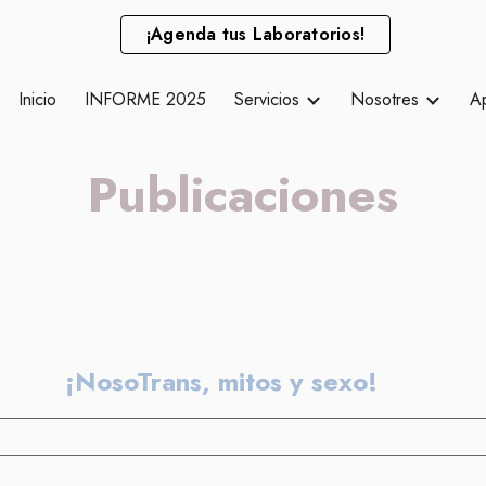
¡Agenda tus Laboratorios!
ip to main content
Skip to navigat
Inicio
INFORME 2025
Servicios
Nosotres
A
Publicaciones
¡NosoTrans, mitos y sexo!