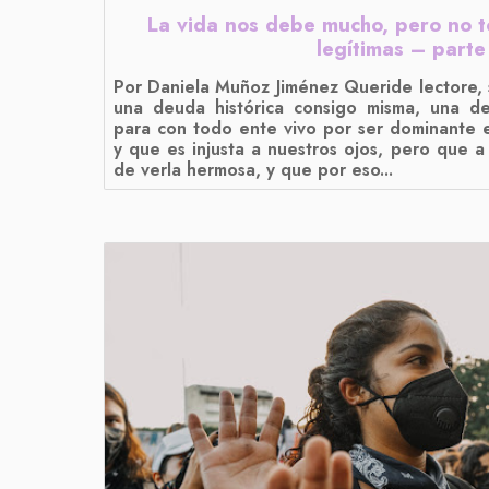
La vida nos debe mucho, pero no t
legítimas – parte
Por Daniela Muñoz Jiménez Queride lectore,
una deuda histórica consigo misma, una d
para con todo ente vivo por ser dominante e
y que es injusta a nuestros ojos, pero que 
de verla hermosa, y que por eso...